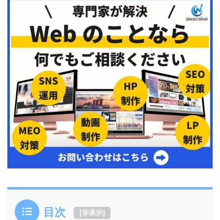
目次
[
非表示
]